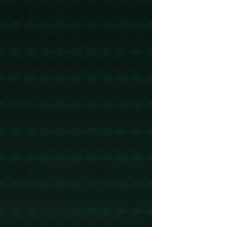
Todd Campbell
Pediatric Dentist