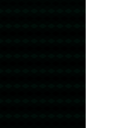
到的支持。
+86 138-
Request a Callback
简体中文
·
繁體中文
问鼎娱乐下载科技有限公司
致力于为用户提供稳定、便捷、多样化的娱乐应用下载体验。
电话：
+86 152 8550 7790
邮箱：
hello@login-wending.com
微信：loginwending_355
营业时间：7×24
上海市浦东新区张江路513号