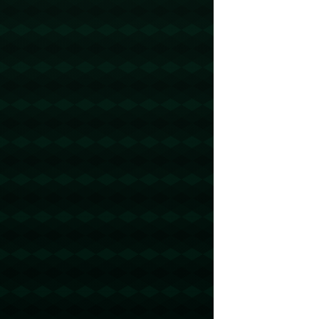
Kevin Ross
Dental Surgeon