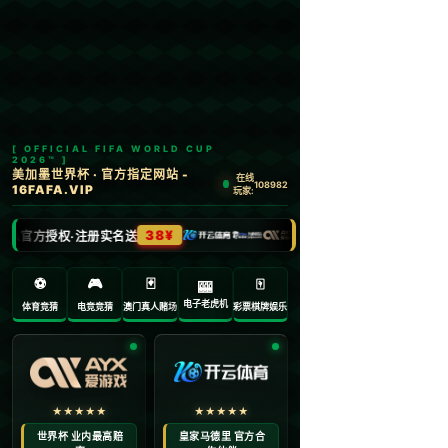
精选专业客服，全天候在线支持内
容，问鼎娱乐下载与你一同发现更多
精彩。
问鼎娱乐下载专注问鼎娱乐，为用户
提供专业可靠的体验。