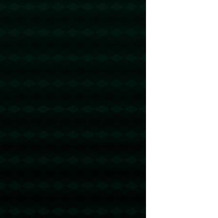
Ann Green
在个性化推荐，精准满足需求方面，问鼎娱乐下载提
供贴心周到的支持。
问鼎娱乐下载以极速更新，时刻
掌握最新动态为核心，带来高效