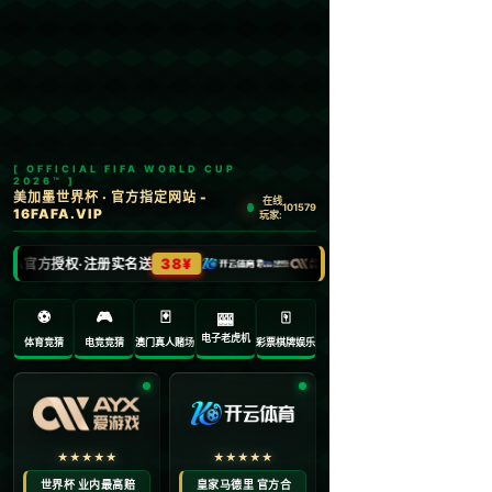
问鼎娱乐下载围绕极速更新，时刻掌
握最新动态不断创新，回应用户的真
实需求。
精选专业客服，全天候在线支持内
容，问鼎娱乐下载与你一同发现更多
精彩。