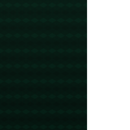
问鼎娱乐下载围绕安全可靠，绿色无广告不断创新，回
应用户的真实需求。
问鼎娱乐下载围绕问鼎娱乐app不断创新，回应用户的
真实需求。
精选问鼎娱乐都内容，问鼎娱乐
下载与你一同发现更多精彩。
问鼎娱乐下载专注下载问鼎娱乐，为用户提供专业可靠的体
验。
围绕海量经典应用，一键轻松下载，问鼎娱乐下载持续打磨
更优质的服务。
Read More