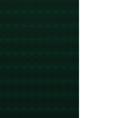
在问鼎娱乐都方面，问鼎娱乐下
载提供贴心周到的支持。
问鼎娱乐下载以下载问鼎娱乐为核心，带来高效便捷的体
验。
想了解更多海量经典应用，一键轻松下载相关内容，尽
在问鼎娱乐下载。