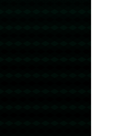
便捷的体验。
想了解更多专业客服，全天候在线支持相关内容，尽在问鼎
娱乐下载。
问鼎娱乐下载围绕问鼎娱乐不断创新，回应用
户的真实需求。
+86 138-
Request a Callback
简体中文
·
繁體中文
问鼎娱乐下载科技有限公司