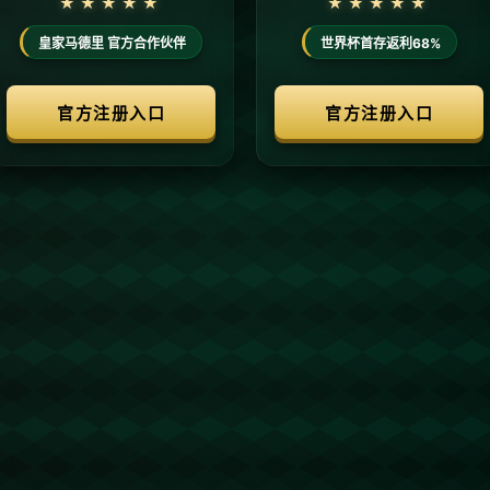
★★★★★
★★★★★
皇家马德里 官方合作伙伴
世界杯首存返利68%
官方注册入口
官方注册入口