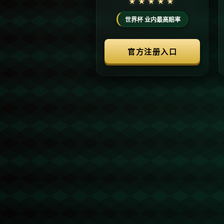
★★★★★
世界杯 业内最高赔率
官方注册入口