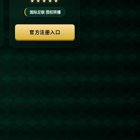
★★★★★
国际足联 授权转播
官方注册入口